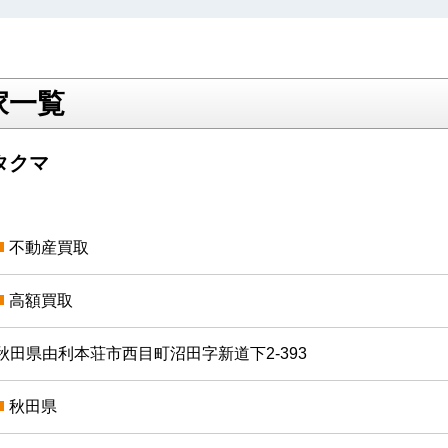
家一覧
タクマ
不動産買取
高額買取
秋田県由利本荘市西目町沼田字新道下2-393
秋田県