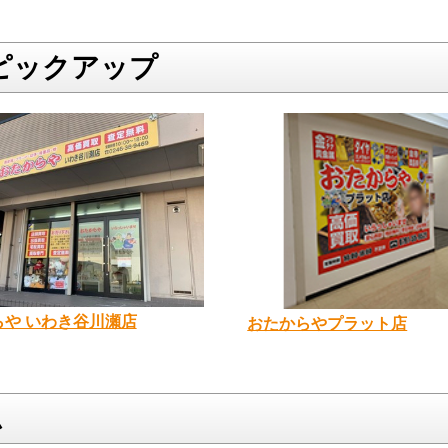
ピックアップ
らや いわき谷川瀬店
おたからやプラット店
ム