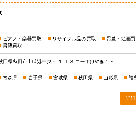
ス
ピアノ・楽器買取
リサイクル品の買取
骨董・絵画買
書籍買取
秋田県秋田市土崎港中央５-１-１３ コーポけやき１Ｆ
青森県
岩手県
宮城県
秋田県
山形県
福
詳細