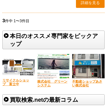
詳細を見る
3
件中 1〜3件目
本日のオススメ専門家をピックア
ップ
リサイクルショッ
株式会社 グリーン
不動産ショップあさ
プ 富士中
システム
い株式会社
買取検索.netの最新コラム