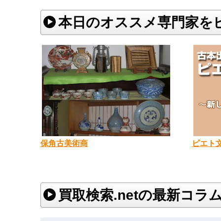
本日のオススメ専門家を
保角古美術商
ピエト
買取検索.netの最新コラ