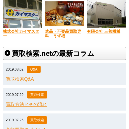
株式会社カイマスタ
遺品・不要品買取専
有限会社 三善機械
ー
科 うず福
買取検索.netの最新コラム
2019.08.02
Q&A
買取検索Q&A
2019.07.29
買取検索
買取方法とその流れ
2019.07.25
買取検索