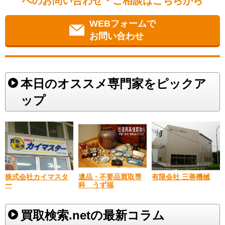
へのお問い合わせ・ご相談はこちらから
WEBフォームで
お問い合わせ
本日のオススメ専門家をピックア
ップ
株式会社カイマスタ
遺品・不要品買取専
有限会社 三善機械
ー
科 うず福
買取検索.netの最新コラム